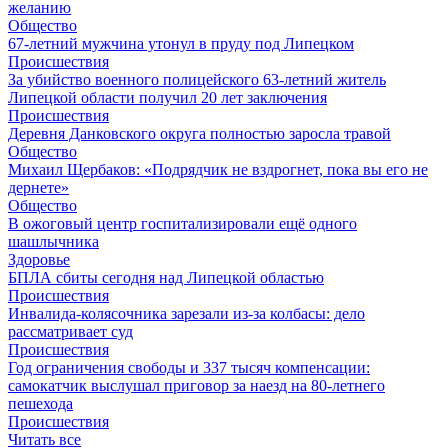
желанию
Общество
67-летний мужчина утонул в пруду под Липецком
Происшествия
За убийство военного полицейского 63-летний житель
Липецкой области получил 20 лет заключения
Происшествия
Деревня Данковского округа полностью заросла травой
Общество
Михаил Щербаков: «Подрядчик не вздрогнет, пока вы его не
дернете»
Общество
В ожоговый центр госпитализировали ещё одного
шашлычника
Здоровье
БПЛА сбиты сегодня над Липецкой областью
Происшествия
Инвалида-колясочника зарезали из-за колбасы: дело
рассматривает суд
Происшествия
Год ограничения свободы и 337 тысяч компенсации:
самокатчик выслушал приговор за наезд на 80-летнего
пешехода
Происшествия
Читать все