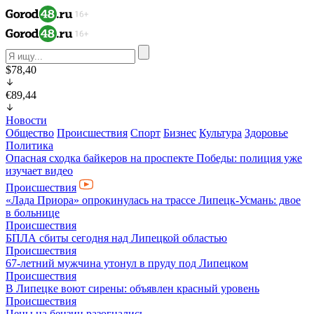
$78,40
€89,44
Новости
Общество
Происшествия
Спорт
Бизнес
Культура
Здоровье
Политика
Опасная сходка байкеров на проспекте Победы: полиция уже
изучает видео
Происшествия
«Лада Приора» опрокинулась на трассе Липецк-Усмань: двое
в больнице
Происшествия
БПЛА сбиты сегодня над Липецкой областью
Происшествия
67-летний мужчина утонул в пруду под Липецком
Происшествия
В Липецке воют сирены: объявлен красный уровень
Происшествия
Цены на бензин разогнались