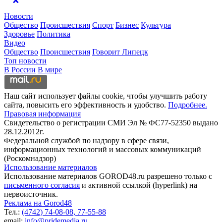
Новости
Общество
Происшествия
Спорт
Бизнес
Культура
Здоровье
Политика
Видео
Общество
Происшествия
Говорит Липецк
Топ новости
В России
В мире
Наш сайт использует файлы cookie, чтобы улучшить работу
сайта, повысить его эффективность и удобство.
Подробнее.
Правовая информация
Свидетельство о регистрации СМИ Эл № ФС77-52350 выдано
28.12.2012г.
Федеральной службой по надзору в сфере связи,
информационных технологий и массовых коммуникаций
(Роскомнадзор)
Использование материалов
Использование материалов GOROD48.ru разрешено только с
письменного согласия
и активной ссылкой (hyperlink) на
первоисточник.
Реклама на Gorod48
Тел.:
(4742) 74-08-08,
77-55-88
email:
info@pridemedia.ru