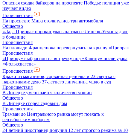
Опасная сходка байкеров на проспекте Победы: полиция уже
изучает видео
Происшествия
На проспекте Мира столкнулись три автомобиля
Общество
«Лада Приора» опрокинулась на трассе Липецк-Усмань: двое
в больнице
Происшествия
На площади Франценюка перевернулась на крышу «Приора»
Происшествия
«Приору» выбросило на встречку под «Калину» после удара
«Фольксвагена»
Происшествия
Кражи из магазинов, сорванная цепочка и 23 свертка с
наркотиками: дело 37-летнего липчанина ушло в суд
Происшествия
В Липецке уменьшается количество машин
Общество
В Липецке сгорел садовый дом
Происшествия
Трамваи до Центрального рынка могут поехать к
сентябрьским выборам
Общество
24-летний иностранец получил 12 лет строгого режима за 10