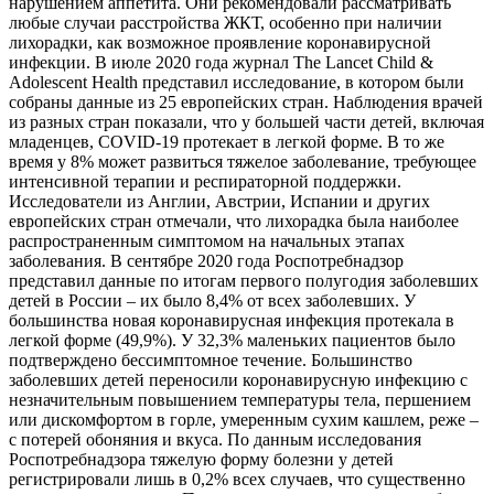
нарушением аппетита. Они рекомендовали рассматривать
любые случаи расстройства ЖКТ, особенно при наличии
лихорадки, как возможное проявление коронавирусной
инфекции. В июле 2020 года журнал The Lancet Child &
Adolescent Health представил исследование, в котором были
собраны данные из 25 европейских стран. Наблюдения врачей
из разных стран показали, что у большей части детей, включая
младенцев, COVID-19 протекает в легкой форме. В то же
время у 8% может развиться тяжелое заболевание, требующее
интенсивной терапии и респираторной поддержки.
Исследователи из Англии, Австрии, Испании и других
европейских стран отмечали, что лихорадка была наиболее
распространенным симптомом на начальных этапах
заболевания. В сентябре 2020 года Роспотребнадзор
представил данные по итогам первого полугодия заболевших
детей в России – их было 8,4% от всех заболевших. У
большинства новая коронавирусная инфекция протекала в
легкой форме (49,9%). У 32,3% маленьких пациентов было
подтверждено бессимптомное течение. Большинство
заболевших детей переносили коронавирусную инфекцию с
незначительным повышением температуры тела, першением
или дискомфортом в горле, умеренным сухим кашлем, реже –
с потерей обоняния и вкуса. По данным исследования
Роспотребнадзора тяжелую форму болезни у детей
регистрировали лишь в 0,2% всех случаев, что существенно