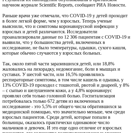
научном журнале Scientific Reports, сообщают РИА Новости.
Раньше врачи уже отмечали, что СOVID-19 у детей проходит
в более легкой форме, чем у взрослых. Теперь ученые
выяснили, что и симптомы коронавирусной инфекции у
взрослых и детей различаются. Исследователи
проанализировали данные по 12 306 пациентам с COVID-19 и
выявили, что у большинства детей, включенных в
исследование, не было температуры, одышки, сухого кашля,
которые обычно случаются у взрослых больных.
Так, около пятой части заразившихся детей, или 18,8%
жаловались на лихорадку, недомогание, боли в мышцах и
суставах. У шестой части, или 16,5% проявлялись
респираторные симптомы, в том числе кашель и одышка, у
13% COVID-19 проходил с тошнотой, рвотой и диареей, у 8%
– с сыпью и шелушением кожи, а у 4,8% коронавирус
проявлял себя только головной болью. Госпитализация
потребовалась только 672 детям из включенных в
исследование - это 5,5% от общего числа обратившихся за
медицинской помощью, что значительно меньше, чем среди
взрослых пациентов. Среди детей, которые попали в
больницы, оказалось практически одинаковое число
мальчиков и девочек. И это еще одно отличие от взрослых