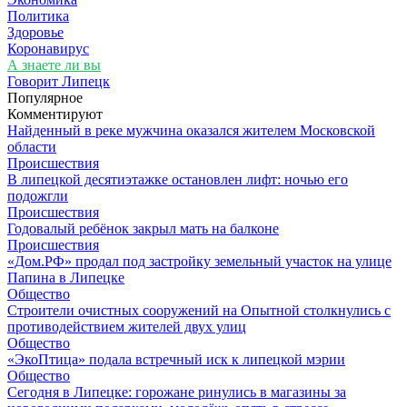
Политика
Здоровье
Коронавирус
А знаете ли вы
Говорит Липецк
Популярное
Комментируют
Найденный в реке мужчина оказался жителем Московской
области
Происшествия
В липецкой десятиэтажке остановлен лифт: ночью его
подожгли
Происшествия
Годовалый ребёнок закрыл мать на балконе
Происшествия
«Дом.РФ» продал под застройку земельный участок на улице
Папина в Липецке
Общество
Строители очистных сооружений на Опытной столкнулись с
противодействием жителей двух улиц
Общество
«ЭкоПтица» подала встречный иск к липецкой мэрии
Общество
Сегодня в Липецке: горожане ринулись в магазины за