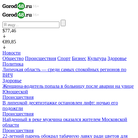
$77,46
€89,85
Новости
Общество
Происшествия
Спорт
Бизнес
Культура
Здоровье
Политика
Липецкая область — среди самых спокойных регионов по
ВИЧ
Здоровье
Женщина-водитель попала в больницу после аварии на улице
Юношеской
Происшествия
В липецкой десятиэтажке остановлен лифт: ночью его
подожгли
Происшествия
Найденный в реке мужчина оказался жителем Московской
области
Происшествия
22-летний парень обокрал табачную лавку ради цветов для