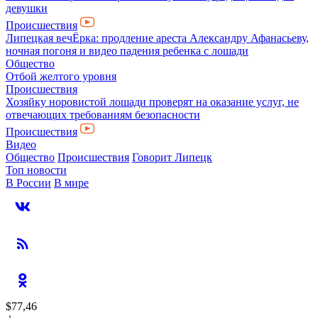
девушки
Происшествия
Липецкая вечЁрка: продление ареста Александру Афанасьеву,
ночная погоня и видео падения ребенка с лошади
Общество
Отбой желтого уровня
Происшествия
Хозяйку норовистой лошади проверят на оказание услуг, не
отвечающих требованиям безопасности
Происшествия
Видео
Общество
Происшествия
Говорит Липецк
Топ новости
В России
В мире
$77,46