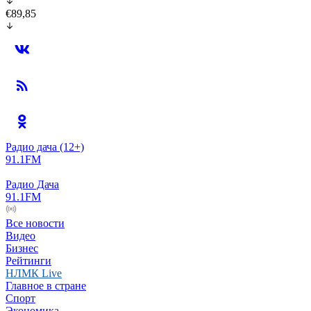
€89,85
Радио дача
(12+)
91.1FM
Радио Дача
91.1FM
Все новости
Видео
Бизнес
Рейтинги
НЛМК Live
Главное в стране
Спорт
Экономика