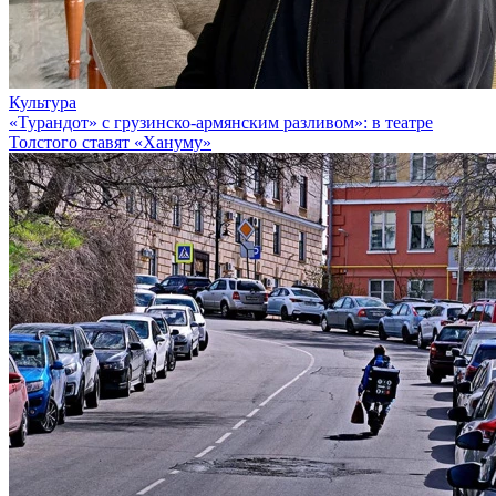
Культура
«Турандот» с грузинско-армянским разливом»: в театре
Толстого ставят «Хануму»