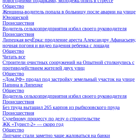
новогодними подарками, молодёжь опять в стрессе
Общество
Женщина-водитель попала в больницу после аварии на улице
Юношеской
Происшествия
Водитель сельхозпредприятия избил своего руководителя
Происшествия
Липецкая вечЁрка: продление ареста Александру Афанасьеву,
ночная погоня и видео падения ребенка с лошади
Общество
Читать все
Строители очистных сооружений на Опытной столкнулись с
противодействием жителей двух улиц
Общество
«Дом.РФ» продал под застройку земельный участок на улице
Папина в Липецке
Общество
Водитель сельхозпредприятия избил своего руководителя
Происшествия
Без труда вытащил 265 карпов из рыбхозовского пруда
Происшествия
Судебному процессу по делу о строительстве
ЖК «Турист-2» — скоро год
Общество
Липчане стали заметно чаще жаловаться на банки