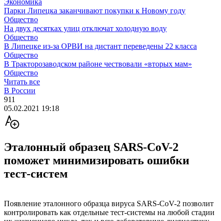
Экономика
Парки Липецка заканчивают покупки к Новому году
Общество
На двух десятках улиц отключат холодную воду
Общество
В Липецке из-за ОРВИ на дистант переведены 22 класса
Общество
В Тракторозаводском районе чествовали «вторых мам»
Общество
Читать все
В России
911
05.02.2021 19:18
Эталонный образец SARS-CoV-2
поможет минимизировать ошибки
тест-систем
Появление эталонного образца вируса SARS-CoV-2 позволит
контролировать как отдельные тест-системы на любой стадии