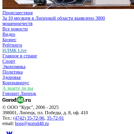
Происшествия
За 10 месяцев в Липецкой области выявлено 3800
мошенничеств
Все новости
Видео
Бизнес
Рейтинги
НЛМК Live
Главное в стране
Спорт
Экономика
Политика
Здоровье
Коронавирус
А знаете ли вы
Говорит Липецк
© ООО "Курс", 2006 - 2025
398001, Липецк, пл. Победы, д. 8, оф. 410
Тел.:
(4742) 35-72-96
,
35-72-91
email:
boss@gorod48.ru