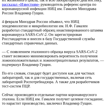
их жизненного цикла, так и всю лабораторную диагностику,
рассказал «Известиям»
руководитель референс-центра по
коронавирусной инфекции НИЦ им. Гамалеи Минздрава
России Владимир Гущин.
4 февраля Минздрав России объявил, что НИЦ
эпидемиологии и микробиологии им. Н.Ф. Гамалеи
разработал стандартный образец инактивированного штамма
коронавируса SARS-CoV-2. Он зарегистрирован
Росстандартом и внесен в базу Государственной службы
стандартных справочных данных.
— С появлением эталонного образца вируса SARS-CoV-2
станет возможно минимизировать вероятность получения
ложноположительных и ложноотрицательных результатов, —
подчеркнул Владимир Гущин.
По его словам, стандарт будет доступен как для частных
лабораторий, так и для государственных, включая сеть
лабораторий Роспотребнадзора. А также для разработчиков
тест-систем ПЦР.
Сейчас производятся отдельные партии коронавирусного
эталона. Если НИЦ им. Гамалеи получит целевое госзадание,
то нарастит производство, заключил Владимир Гущин.