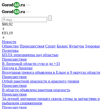
$80,92
€93,19
Новости
Общество
Происшествия
Спорт
Бизнес
Культура
Здоровье
Политика
БПЛА перехвачены над областью
Происшествия
В Липецкой области сухо и до +33
Погода в Липецке
Воздушная тревога объявлена в Ельце и 9 округах области
Происшествия
Отбой ракетной опасности и красного уровня
Происшествия
В области объявлена ракетная опасность
Происшествия
34-летний липчанин прошел сквозь стены за запчастями и
рыбацким снаряжением
Происшествия