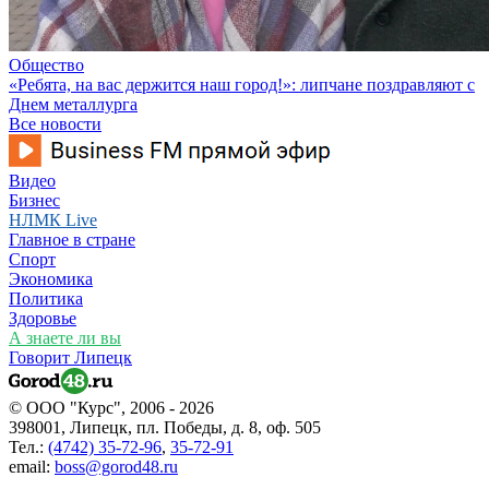
Общество
«Ребята, на вас держится наш город!»: липчане поздравляют с
Днем металлурга
Все новости
Видео
Бизнес
НЛМК Live
Главное в стране
Спорт
Экономика
Политика
Здоровье
А знаете ли вы
Говорит Липецк
© ООО "Курс", 2006 - 2026
398001, Липецк, пл. Победы, д. 8, оф. 505
Тел.:
(4742) 35-72-96
,
35-72-91
email:
boss@gorod48.ru