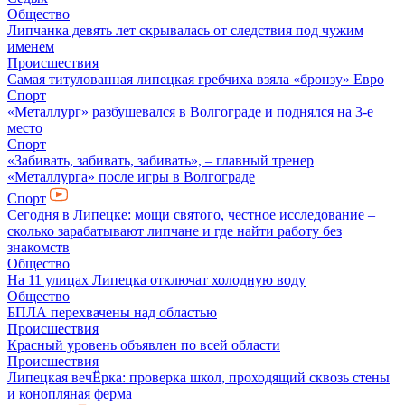
Общество
Липчанка девять лет скрывалась от следствия под чужим
именем
Происшествия
Самая титулованная липецкая гребчиха взяла «бронзу» Евро
Спорт
«Металлург» разбушевался в Волгограде и поднялся на 3-е
место
Спорт
«Забивать, забивать, забивать», – главный тренер
«Металлурга» после игры в Волгограде
Спорт
Сегодня в Липецке: мощи святого, честное исследование –
сколько зарабатывают липчане и где найти работу без
знакомств
Общество
На 11 улицах Липецка отключат холодную воду
Общество
БПЛА перехвачены над областью
Происшествия
Красный уровень объявлен по всей области
Происшествия
Липецкая вечЁрка: проверка школ, проходящий сквозь стены
и конопляная ферма