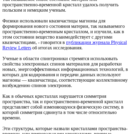
пространственно-временной кристалл удалось получить
польским и немецким ученым.
Физики использовали квазичастицы магноны для
формирования нового состояния материи, так называемого
пространственно-временным кристаллом, и изучили, как в
этом состоянии вещество взаимодействует с другими
квазичастицами, - говорится в
публикации журнала Physical
Review Letters
об итогах исследования.
Ученые в области спинтроники стремятся использовать
свойства электронных спинов материалов для разработки
новых, энергоэффективных информационных технологий, в
которых для кодирования и передачи данных используют
магноны — квазичастицы, соответствующие коллективному
возбуждению спинов электронов.
Как в обычных кристаллах нарушается симметрия
пространства, так и пространственно-временной кристалл
представляет собой изменяющуюся физическую систему, в
которой симметрия сдвинута в том числе относительно
времени.
Эти структуры, которые назвали кристаллами пространства-
времени, или темпоральными кристаллами, впервые