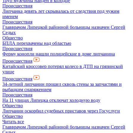
Труп мужчины найден в колодце
Происшествия
Липчанка девять лет скрывалась от следствия под чужим
именем
Происшествия
Главврачом Липецкой районной больницы назначен Сергей
Седых
Общество
БПЛА перехвачены над областью
Происшествия
Ферму конопли нашли полицейские в доме липчанина
Происшествия
Китайский кроссовер потерял колесо в ДТП на грязинской
улице
Происшествия
34-летний липчанин прошел сквозь стены за запчастями и
рыбацким снаряжением
Происшествия
На 11 улицах Липецка отключат холодную воду
Общество
Липчанин оскорбил судебных приставов через Госуслуги
Общество
Читать все
Главврачом Липецкой районной больницы назначен Сергей
Седых