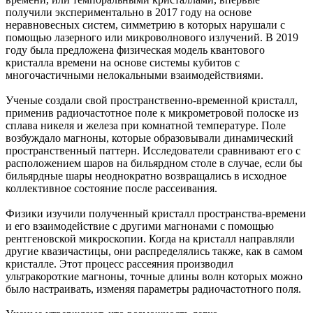
получили экспериментально в 2017 году на основе
неравновесных систем, симметрию в которых нарушали с
помощью лазерного или микроволнового излучений. В 2019
году была предложена физическая модель квантового
кристалла времени на основе системы кубитов с
многочастичными нелокальными взаимодействиями.
Ученые создали свой пространственно-временной кристалл,
применив радиочастотное поле к микрометровой полоске из
сплава никеля и железа при комнатной температуре. Поле
возбуждало магноны, которые образовывали динамический
пространственный паттерн. Исследователи сравнивают его с
расположением шаров на бильярдном столе в случае, если бы
бильярдные шары неоднократно возвращались в исходное
коллективное состояние после рассеивания.
Физики изучили полученный кристалл пространства-времени
и его взаимодействие с другими магнонами с помощью
рентгеновской микроскопии. Когда на кристалл направляли
другие квазичастицы, они распределялись также, как в самом
кристалле. Этот процесс рассеяния производил
ультракороткие магноны, точные длины волн которых можно
было настраивать, изменяя параметры радиочастотного поля.